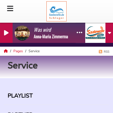
Was wird
Anna-Maria Zimmermann
Pages
Service
RSS
Service
PLAYLIST